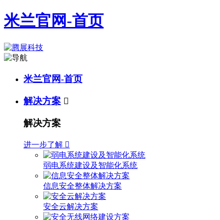
米兰官网-首页
米兰官网-首页
解决方案

解决方案
进一步了解

弱电系统建设及智能化系统
信息安全整体解决方案
安全云解决方案