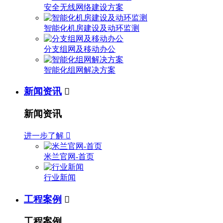
安全无线网络建设方案
智能化机房建设及动环监测
分支组网及移动办公
智能化组网解决方案
新闻资讯

新闻资讯
进一步了解

米兰官网-首页
行业新闻
工程案例

工程案例