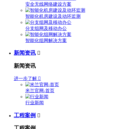
安全无线网络建设方案
智能化机房建设及动环监测
分支组网及移动办公
智能化组网解决方案
新闻资讯

新闻资讯
进一步了解

米兰官网-首页
行业新闻
工程案例

工程案例