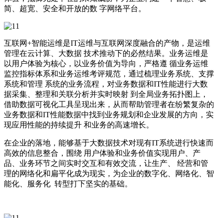
简、超宽、安全和开放的数 字网络平台。
互联网+智能运维是IT运维与互联网深度融合的产物，是运维
管理在云计算、大数据 技术推动下的必然结果。业务运维是
以用户体验为核心，以业务价值为导向，严格遵 循业务运维
监控指标体系和业务运维考评规范，通过梳理业务系统、支撑
系统和管理 系统的业务流程，对业务数据和IT性能进行大数
据采集、整理和关联分析并实时映射 到全局业务拓扑图上，
借助数据可视化工具呈现出来，从而帮助管理者在纷繁复杂的
业务数据和IT性能数据中找到业务规划和企业发展的方向，实
现应用性能的持续提升 和业务的高速增长。
在企业的落地，能够基于大数据技术对现有IT系统进行快速而
高效的信息整合，围绕 用户体验和业务价值实现用户、产
品、业务环节之间实时交互和有效交流，让生产、 经营和管
理的网络化和扁平化成为现实，为企业的数字化、网络化、智
能化、服务化 转型打下坚实的基础。