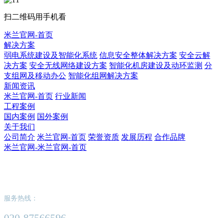
扫二维码用手机看
米兰官网-首页
解决方案
弱电系统建设及智能化系统
信息安全整体解决方案
安全云解
决方案
安全无线网络建设方案
智能化机房建设及动环监测
分
支组网及移动办公
智能化组网解决方案
新闻资讯
米兰官网-首页
行业新闻
工程案例
国内案例
国外案例
关于我们
公司简介
米兰官网-首页
荣誉资质
发展历程
合作品牌
米兰官网-米兰官网-首页
米兰官网-米兰官网-首页
服务热线：
020-87566596