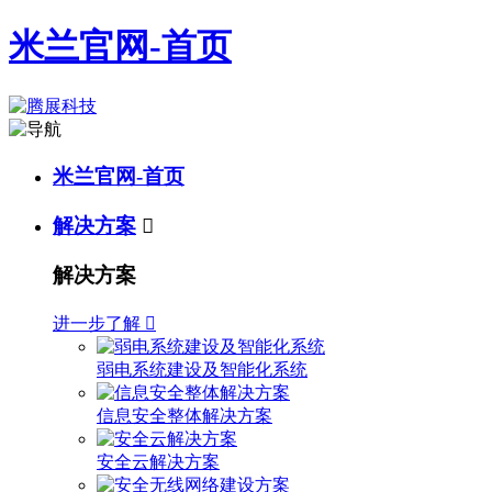
米兰官网-首页
米兰官网-首页
解决方案

解决方案
进一步了解

弱电系统建设及智能化系统
信息安全整体解决方案
安全云解决方案