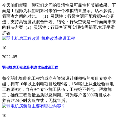
今天咱们就聊一聊它们之间的灵活性及可靠性和节能效果。下
面是工程师为我们测算出来的一个模拟结果显示。话不多说，
看两者之间的对比。（1）灵活性：行级空调匹配数据中心演
进，支持高密度及混合部署。结论：行级空调是一种面向未来
的解决方案（2）灵活性：行级空调可实现按需部署,实现平滑
扩容
10
2022
-05
弱电机房工程改造-机房改造建设工程
每个弱电智能化工程均成立有资深设计师领衔的项目专案小
组，拥有10年以上弱电项目经理9名，15年以上从业经验弱电
工程师9支，自有9个专业施工队伍，工程绝不外包，严格施
工，确保工程质量品质以及周期。可为客户省30%项目成本，
并有7*24小时客服在线，无忧售后。
10