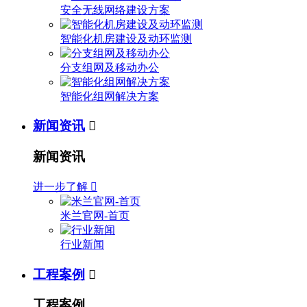
安全无线网络建设方案
智能化机房建设及动环监测
分支组网及移动办公
智能化组网解决方案
新闻资讯

新闻资讯
进一步了解

米兰官网-首页
行业新闻
工程案例

工程案例