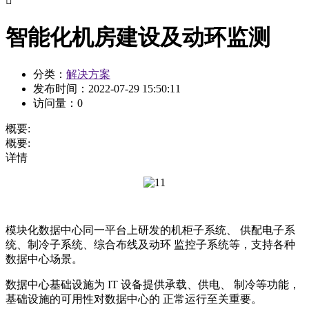

智能化机房建设及动环监测
分类：
解决方案
发布时间：
2022-07-29 15:50:11
访问量：
0
概要:
概要:
详情
模块化数据中心同一平台上研发的机柜子系统、 供配电子系
统、制冷子系统、综合布线及动环 监控子系统等，支持各种
数据中心场景。
数据中心基础设施为 IT 设备提供承载、供电、 制冷等功能，
基础设施的可用性对数据中心的 正常运行至关重要。