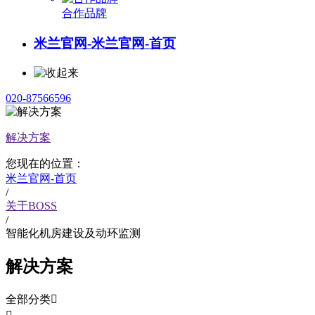
合作品牌
米兰官网-米兰官网-首页
020-87566596
解决方案
您现在的位置：
米兰官网-首页
/
关于BOSS
/
智能化机房建设及动环监测
解决方案
全部分类
