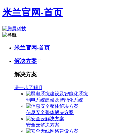
米兰官网-首页
米兰官网-首页
解决方案

解决方案
进一步了解

弱电系统建设及智能化系统
信息安全整体解决方案
安全云解决方案