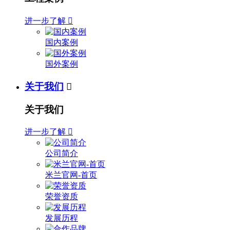
进一步了解

国内案例
国外案例
关于我们

关于我们
进一步了解

公司简介
米兰官网-首页
荣誉资质
发展历程