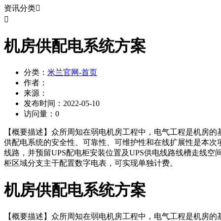
资讯分类


机房供配电系统方案
分类：
米兰官网-首页
作者：
来源：
发布时间：
2022-05-10
访问量：
0
【概要描述】
众所周知在弱电机房工程中，电气工程是机房的
供配电系统的安全性、可靠性、可维护性和在线扩展性是本次
线路，并预留UPS配电柜安装位置及UPS供电线路线槽走线
柜区域分支主干配置数字电表，可实现单独计费。
机房供配电系统方案
【概要描述】
众所周知在弱电机房工程中，电气工程是机房的