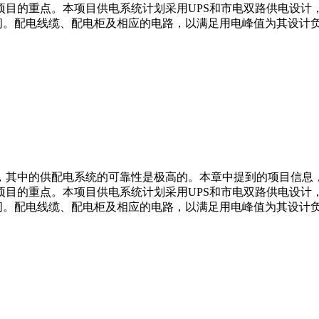
项目的重点。本项目供电系统计划采用UPS和市电双路供电设计
空间。配电线缆、配电柜及相应的电路，以满足用电峰值为其设计
，其中的供配电系统的可靠性是极高的。本章中提到的项目信息
项目的重点。本项目供电系统计划采用UPS和市电双路供电设计
空间。配电线缆、配电柜及相应的电路，以满足用电峰值为其设计