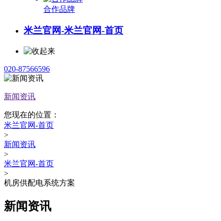
合作品牌
米兰官网-米兰官网-首页
020-87566596
新闻资讯
您现在的位置：
米兰官网-首页
>
新闻资讯
>
米兰官网-首页
>
机房供配电系统方案
新闻资讯