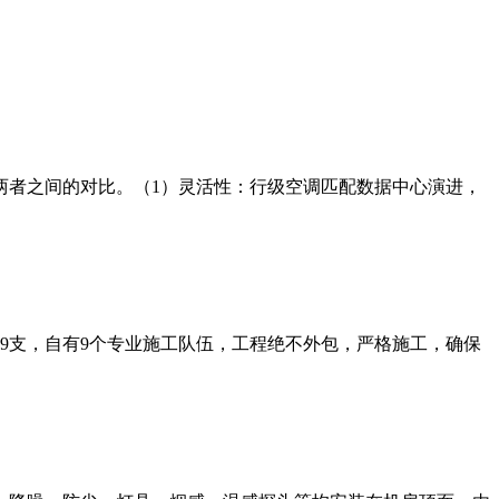
两者之间的对比。（1）灵活性：行级空调匹配数据中心演进，
师9支，自有9个专业施工队伍，工程绝不外包，严格施工，确保