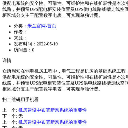
供配电系统的安全性、可靠性、可维护性和在线扩展性是本次
线路，并预留UPS配电柜安装位置及UPS供电线路线槽走线
柜区域分支主干配置数字电表，可实现单独计费。
分类：
米兰官网-首页
作者：
来源：
发布时间：
2022-05-10
访问量：
0
详情
众所周知在弱电机房工程中，电气工程是机房的基础系统工程
供配电系统的安全性、可靠性、可维护性和在线扩展性是本次
线路，并预留UPS配电柜安装位置及UPS供电线路线槽走线
柜区域分支主干配置数字电表，可实现单独计费。
扫二维码用手机看
上一个
:
机房建设中布署新风系统的重要性
下一个
:
无
上一个
:
机房建设中布署新风系统的重要性