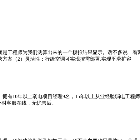
面是工程师为我们测算出来的一个模拟结果显示。话不多说，看
方案（2）灵活性：行级空调可实现按需部署,实现平滑扩容
拥有10年以上弱电项目经理9名，15年以上从业经验弱电工程
4小时客服在线，无忧售后。